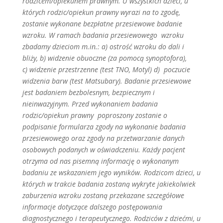
rodzicem/opiekunem prawnym. U wszystkich dzieci, u
których rodzic/opiekun prawny wyrazi na to zgodę,
zostanie wykonane bezpłatne przesiewowe badanie
wzroku. W ramach badania przesiewowego wzroku
zbadamy dzieciom m.in.: a) ostrość wzroku do dali i
bliży, b) widzenie obuoczne (za pomocą synoptofora),
c) widzenie przestrzenne (test TNO, Motyl) d) poczucie
widzenia barw (test Matsubary). Badanie przesiewowe
jest badaniem bezbolesnym, bezpiecznym i
nieinwazyjnym. Przed wykonaniem badania
rodzic/opiekun prawny poproszony zostanie o
podpisanie formularza zgody na wykonanie badania
przesiewowego oraz zgody na przetwarzanie danych
osobowych podanych w oświadczeniu. Każdy pacjent
otrzyma od nas pisemną informację o wykonanym
badaniu ze wskazaniem jego wyników. Rodzicom dzieci, u
których w trakcie badania zostaną wykryte jakiekolwiek
zaburzenia wzroku zostaną przekazane szczegółowe
informacje dotyczące dalszego postępowania
diagnostycznego i terapeutycznego. Rodziców z dziećmi, u