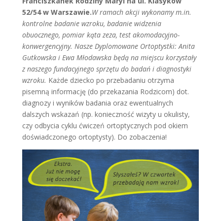
Franciszkanek Rodziny Maryi na ul. Klasyków
52/54 w Warszawie.
W ramach akcji wykonamy m.in.
kontrolne badanie wzroku, badanie widzenia
obuocznego, pomiar kąta zeza, test akomodacyjno-
konwergencyjny. Nasze Dyplomowane Ortoptystki: Anita
Gutkowska i Ewa Młodawska będą na miejscu korzystały
z naszego fundacyjnego sprzętu do badań i diagnostyki
wzroku.
Każde dziecko po przebadaniu otrzyma
pisemną informację (do przekazania Rodzicom) dot.
diagnozy i wyników badania oraz ewentualnych
dalszych wskazań (np. konieczność wizyty u okulisty,
czy odbycia cyklu ćwiczeń ortoptycznych pod okiem
doświadczonego ortoptysty). Do zobaczenia!