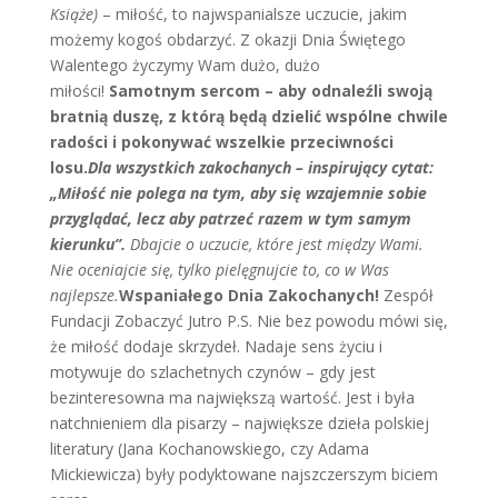
Książe)
– miłość, to najwspanialsze uczucie, jakim
możemy kogoś obdarzyć. Z okazji Dnia Świętego
Walentego życzymy Wam dużo, dużo
miłości!
Samotnym sercom – aby odnaleźli swoją
bratnią duszę, z którą będą dzielić wspólne chwile
radości i pokonywać wszelkie przeciwności
losu.
Dla wszystkich zakochanych – inspirujący cytat:
„Miłość nie polega na tym, aby się wzajemnie sobie
przyglądać, lecz aby patrzeć razem w tym samym
kierunku”.
Dbajcie o uczucie, które jest między Wami.
Nie oceniajcie się, tylko pielęgnujcie to, co w Was
najlepsze.
Wspaniałego Dnia Zakochanych!
Zespół
Fundacji Zobaczyć Jutro P.S. Nie bez powodu mówi się,
że miłość dodaje skrzydeł. Nadaje sens życiu i
motywuje do szlachetnych czynów – gdy jest
bezinteresowna ma największą wartość. Jest i była
natchnieniem dla pisarzy – największe dzieła polskiej
literatury (Jana Kochanowskiego, czy Adama
Mickiewicza) były podyktowane najszczerszym biciem