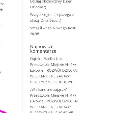
Dzisiaj obchodzimy Dzień
 na
Dziadka :)
je
Wszystkiego najlepszego z
okazji Dnia Babci :)
o
Szczęśliwego Nowego Roku
2026!
y
Najnowsze
komentarze
Piątek – Wielka Noc –
Przedszkole Miejskie Nr 4 w
Łukowie
-
ROZWÓJ DZIECKA:
y
WIELKANOCNE ZABAWY
PLASTYCZNE I RUCHOWE
„Wielkanocne zajączki” –
Przedszkole Miejskie Nr 4 w
Łukowie
-
ROZWÓJ DZIECKA:
WIELKANOCNE ZABAWY
PLASTYCZNE I RUCHOWE