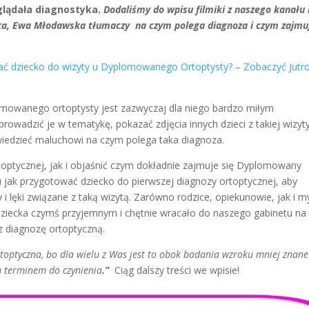
glądała diagnostyka.
D
odaliśmy do wpisu filmiki z naszego kanału
tka, Ewa Młodawska tłumaczy
na czym polega diagnoza i czym zajmu
ać dziecko do wizyty u Dyplomowanego Ortoptysty? – Zobaczyć Jutr
omowanego ortoptysty jest zazwyczaj dla niego bardzo miłym
rowadzić je w tematykę, pokazać zdjęcia innych dzieci z takiej wizyt
owiedzieć maluchowi na czym polega taka diagnoza.
toptycznej, jak i objaśnić czym dokładnie zajmuje się Dyplomowany
 jak przygotować dziecko do pierwszej diagnozy ortoptycznej, aby
i lęki związane z taką wizytą. Zarówno rodzice, opiekunowie, jak i m
 dziecka czymś przyjemnym i chętnie wracało do naszego gabinetu na
az diagnozę ortoptyczną.
toptyczna, bo dla wielu z Was jest to obok badania wzroku mniej znane
ym terminem do czynienia
.”
Ciąg dalszy treści we wpisie!