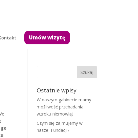
Umów wizytę
Kontakt
Ostatnie wpisy
W naszym gabinecie mamy
możliwość przebadania
 We
wzroku niemowląt
z
Czym się zajmujemy w
ego
naszej Fundacji?
ku