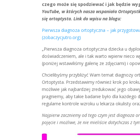
czego może się spodziewać i jak będzie wy
YouTube, w których nasza wspaniała Ortoptys
się ortoptysta. Link do wpisu na blogu:
Pierwsza diagnoza ortoptyczna – jak przygotow
(zobaczycjutro.org)
„Pierwsza diagnoza ortoptyczna dziecka u dypl
doświadczeniem, ale i tak warto wpierw nieco wp
(poniżej wstawiliśmy galerię ze zdjęciami) i op
Chcielibyśmy przybliżyć Wam temat diagnozy or
Ortoptysta. Przedstawimy również krok po kroku
możliwie jak najbardziej zredukować jego obawy 
pragniemy, aby takie badanie było dla każdego
regularne kontrole wzroku u lekarza okulisty or
Najpierw zaczniemy od tego czym jest diagnoza or
pojęcie i możliwe, że nie mieliście dotychczas z t