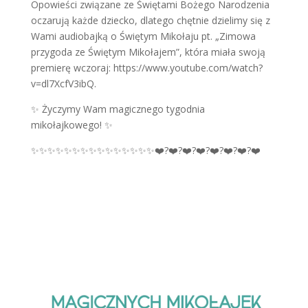
Opowieści związane ze Świętami Bożego Narodzenia
oczarują każde dziecko, dlatego chętnie dzielimy się z
Wami audiobajką o Świętym Mikołaju pt. „Zimowa
przygoda ze Świętym Mikołajem”, która miała swoją
premierę wczoraj: https://www.youtube.com/watch?
v=dl7XcfV3ibQ.
✨ Życzymy Wam magicznego tygodnia
mikołajkowego! ✨
✨✨✨✨✨✨✨✨✨✨✨✨✨✨✨❤️?❤️?❤️?❤️?❤️?❤️?❤️?❤️