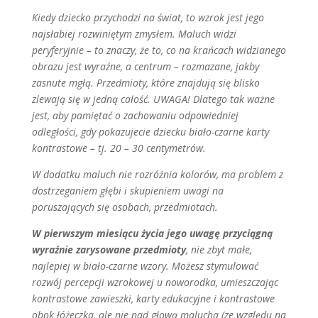
Kiedy dziecko przychodzi na świat, to wzrok jest jego
najsłabiej rozwiniętym zmysłem. Maluch widzi
peryferyjnie – to znaczy, że to, co na krańcach widzianego
obrazu jest wyraźne, a centrum – rozmazane, jakby
zasnute mgłą. Przedmioty, które znajdują się blisko
zlewają się w jedną całość. UWAGA! Dlatego tak ważne
jest, aby pamiętać o zachowaniu odpowiedniej
odległości, gdy pokazujecie dziecku biało-czarne karty
kontrastowe – tj. 20 – 30 centymetrów.
W dodatku maluch nie rozróżnia kolorów, ma problem z
dostrzeganiem głębi i skupieniem uwagi na
poruszających się osobach, przedmiotach.
W pierwszym miesiącu życia jego uwagę przyciągną
wyraźnie zarysowane przedmioty
, nie zbyt małe,
najlepiej w biało-czarne wzory. Możesz stymulować
rozwój percepcji wzrokowej u noworodka, umieszczając
kontrastowe zawieszki, karty edukacyjne i kontrastowe
obok łóżeczka, ale nie nad głową malucha (ze względu na