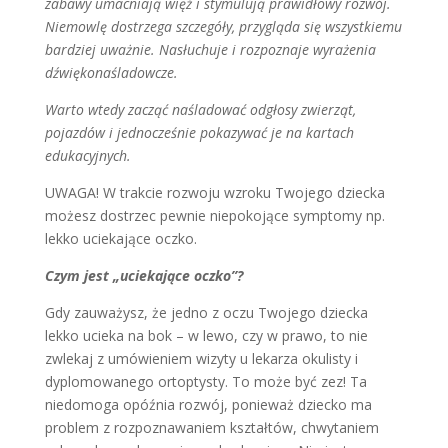
zabawy umacniają więź i stymulują prawidłowy rozwój.
Niemowlę dostrzega szczegóły, przygląda się wszystkiemu
bardziej uważnie. Nasłuchuje i rozpoznaje wyrażenia
dźwiękonaśladowcze.
Warto wtedy zacząć naśladować odgłosy zwierząt,
pojazdów i jednocześnie pokazywać je na kartach
edukacyjnych
.
UWAGA! W trakcie rozwoju wzroku Twojego dziecka
możesz dostrzec pewnie niepokojące symptomy np.
lekko uciekające oczko.
Czym jest „uciekające oczko”?
Gdy zauważysz, że jedno z oczu Twojego dziecka
lekko ucieka na bok – w lewo, czy w prawo, to nie
zwlekaj z umówieniem wizyty u lekarza okulisty i
dyplomowanego ortoptysty. To może być zez! Ta
niedomoga opóźnia rozwój, ponieważ dziecko ma
problem z rozpoznawaniem kształtów, chwytaniem