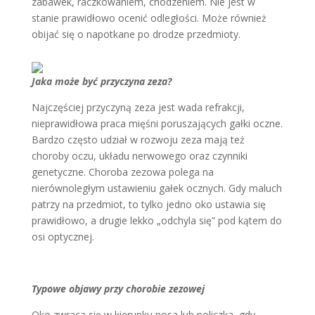
zabawek, raczkowaniem, chodzeniem. Nie jest w
stanie prawidłowo ocenić odległości. Może również
obijać się o napotkane po drodze przedmioty.
Jaka może być przyczyna zeza?
Najczęściej przyczyną zeza jest wada refrakcji,
nieprawidłowa praca mięśni poruszających gałki oczne.
Bardzo często udział w rozwoju zeza mają też
choroby oczu, układu nerwowego oraz czynniki
genetyczne. Choroba zezowa polega na
nierównoległym ustawieniu gałek ocznych. Gdy maluch
patrzy na przedmiot, to tylko jedno oko ustawia się
prawidłowo, a drugie lekko „odchyla się” pod kątem do
osi optycznej.
Typowe objawy przy chorobie zezowej
Oko zwraca się w kierunku nosa lub policzka, gdy