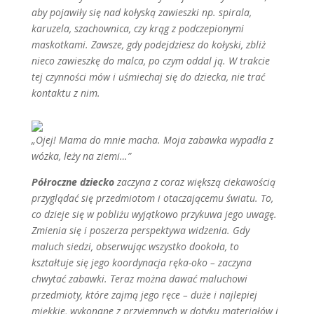
aby pojawiły się nad kołyską zawieszki np. spirala,
karuzela, szachownica, czy krąg z podczepionymi
maskotkami. Zawsze, gdy podejdziesz do kołyski, zbliż
nieco zawieszkę do malca, po czym oddal ją. W trakcie
tej czynności mów i uśmiechaj się do dziecka, nie trać
kontaktu z nim.
„Ojej! Mama do mnie macha. Moja zabawka wypadła z
wózka, leży na ziemi…”
Półroczne dziecko
zaczyna z coraz większą ciekawością
przyglądać się przedmiotom i otaczającemu światu. To,
co dzieje się w pobliżu wyjątkowo przykuwa jego uwagę.
Zmienia się i poszerza perspektywa widzenia. Gdy
maluch siedzi, obserwując wszystko dookoła, to
kształtuje się jego koordynacja ręka-oko – zaczyna
chwytać zabawki. Teraz można dawać maluchowi
przedmioty, które zajmą jego ręce – duże i najlepiej
miękkie, wykonane z przyjemnych w dotyku materiałów i