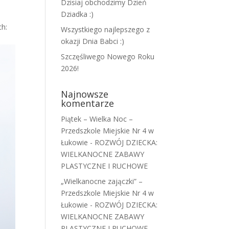
Dzisiaj obchodzimy Dzień
Dziadka :)
ch:
Wszystkiego najlepszego z
okazji Dnia Babci :)
Szczęśliwego Nowego Roku
2026!
Najnowsze
komentarze
Piątek – Wielka Noc –
Przedszkole Miejskie Nr 4 w
Łukowie
-
ROZWÓJ DZIECKA:
WIELKANOCNE ZABAWY
PLASTYCZNE I RUCHOWE
„Wielkanocne zajączki” –
Przedszkole Miejskie Nr 4 w
Łukowie
-
ROZWÓJ DZIECKA:
WIELKANOCNE ZABAWY
PLASTYCZNE I RUCHOWE